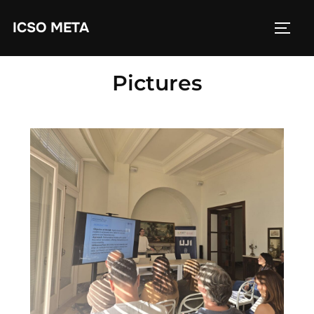
ICSO META
Pictures